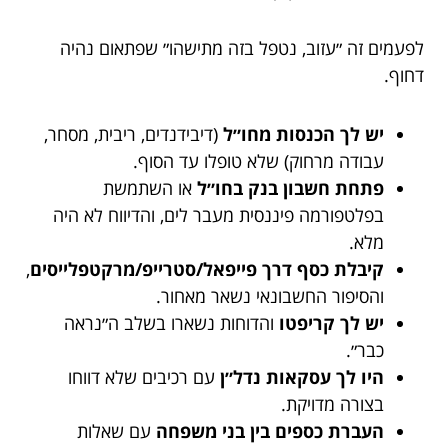
לפעמים זה ״עזוב, נטפל בזה מתישהו״ שפתאום נהיה
דחוף.
יש לך הכנסות מחו״ל
(דיבידנדים, ריבית, מסחר,
עבודה מרחוק) שלא טופלו עד הסוף.
פתחת חשבון בנק בחו״ל
או השתמשת
בפלטפורמה פיננסית מעבר לים, והדיווח לא היה
מלא.
קיבלת כסף דרך פייפאל/סטרייפ/מרקטפלייסים
,
והסיפור החשבונאי נשאר מאחור.
יש לך קריפטו
והדוחות נשארו בשלב ה״נראה
כבר״.
היו לך עסקאות נדל״ן
עם רכיבים שלא דווחו
בצורה מדויקת.
העברת כספים בין בני משפחה
עם שאלות