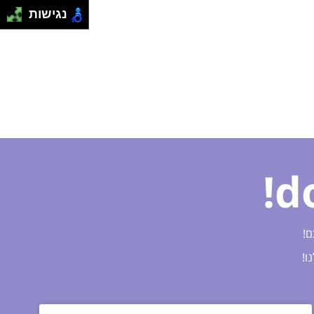
נגישות
ם!
ו!