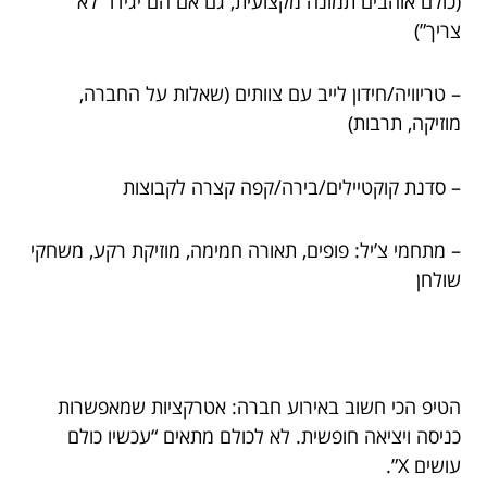
(כולם אוהבים תמונה מקצועית, גם אם הם יגידו “לא
צריך”)
– טריוויה/חידון לייב עם צוותים (שאלות על החברה,
מוזיקה, תרבות)
– סדנת קוקטיילים/בירה/קפה קצרה לקבוצות
– מתחמי צ’יל: פופים, תאורה חמימה, מוזיקת רקע, משחקי
שולחן
הטיפ הכי חשוב באירוע חברה: אטרקציות שמאפשרות
כניסה ויציאה חופשית. לא לכולם מתאים “עכשיו כולם
עושים X”.