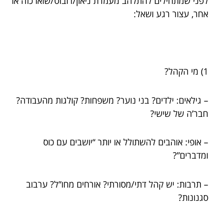
לפני שמתחילים להתלהב מעמדת ניאון/רובוט/שואו כזה או
אחר, עצור רגע ושאל:
1) מי הקהל?
– גילאים: ילדים? בני נוער? משפחות? קולגות מהעבודה?
חבר’ה של שישי?
– אופי: אוהבים להשתולל או יותר “יושבים עם כוס
ומדברים”?
– תרבות: יש קהל דתי/מסורתי? אורחים מחו”ל? ערבוב
סגנונות?