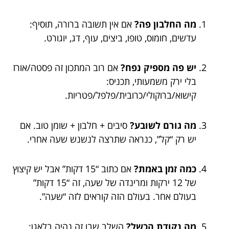
מה החלבון פה?
אם אין תשובה ברורה, תוסיף:
עדשים, חומוס, טופו, ביצים, עוף, דג, יוגורט.
יש פה מספיק נפח?
אם רוב המתכון זה פסטה/אורז
בלי ירק משמעותי, תכניס:
קישוא/ברוקולי/כרובית/פלפל/פטריות.
מה גורם לשובע?
סיבים + חלבון + שומן טוב. אם
יש רק “קל”, כנראה שתרצה לנשנש שעה אחרי.
כמה זמן באמת?
אם כתוב “15 דקות” אבל יש קיצוץ
של 12 ירקות ומרינדה של שעה, זה “15 דקות”
בעולם אחר. בעולם הזה קוראים לזה “שעה”.
מה נקודת הכשל?
השלב שבו זה נהיה בלאגן: