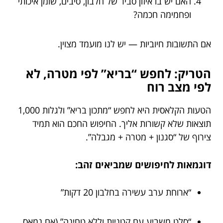
האם יש בו איזון סביר של חלבון, סיבים, שומן איכותי
ופחמימה חכמה?
אם התשובות חיוביות — יש לנו מועמד מצוין.
הטריק: לחפש “בריא” לפי מטרה, לא
לפי מצב רוח
הטעות הקלאסית היא לחפש “מתכון בריא” ולגלות 1,000
תוצאות שלא קשורות אליך. החיפוש החכם הוא תמיד
צירוף של “סגנון + מטרה + מגבלה”.
דוגמאות לחיפושים שמביאים זהב:
“ארוחת ערב עשירה בחלבון 20 דקות”
“סלט משביע עם קטניות וללא טחינה” (אם נמאס