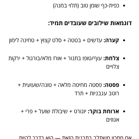
כפית-כף שומן טוב (תלוי במנה)
דוגמאות שילובים שעובדים תמיד:
קערה:
עדשים + בטטה + סלט קצוץ + טחינה לימון
צלחת:
עוף/טופו בתנור + אורז מלא/בורגול + ירקות
צלויים
פסטה:
פסטה מחיטה מלאה + טונה/שעועית +
רוטב עגבניות + תרד
ארוחת בוקר:
יוגורט + שיבולת שועל + פרי +
אגוזים
אם מתכון משתלב בתבנית הזאת — הוא בדרך להיות