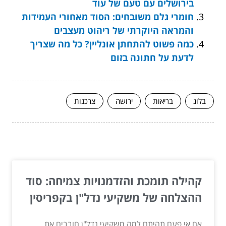
בירושלים עם טעם של עוד
חומרי גלם משובחים: הסוד מאחורי העמידות
והמראה היוקרתי של ריהוט מעצבים
כמה פשוט להתחתן אונליין? כל מה שצריך
לדעת על חתונה בזום
בלוג
בריאות
ירושה
צרכנות
המשך לעוד מאמרים שיוכלו לעזור...
קהילה תומכת והזדמנויות צמיחה: סוד
ההצלחה של משקיעי נדל"ן בקפריסין
אם אי פעם תהיתם למה משקיעי נדל"ן חובבים את