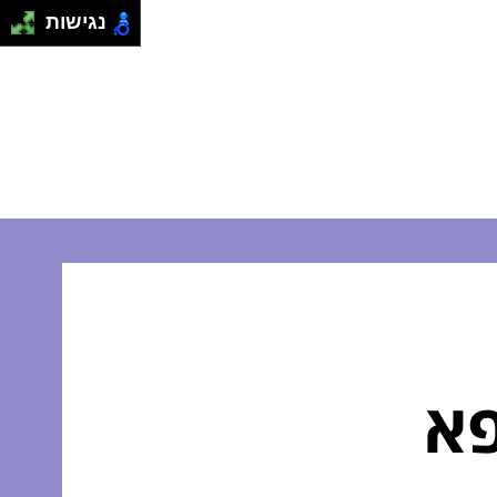
נגישות
א