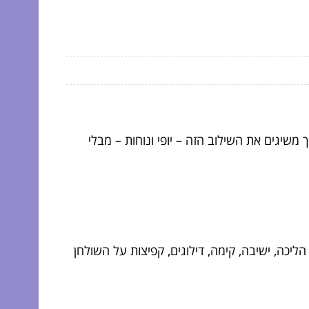
שיגים את השילוב הזה – יופי ונוחות – מבלי
חו אותך להפריע): יום חתונה הוא maraton, לא מרוץ 100 מטר. שעות של הליכה, ישיבה, קימה, דילוגים, קפיצות על השולחן