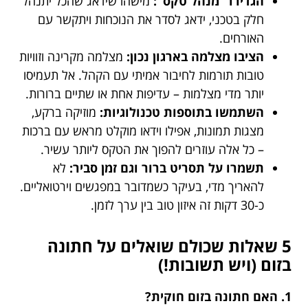
הגדירו "מנהל טקס":
מישהו שידאג שהכל יתנהל
חלק בטכני, ידאג לסדר את הנוכחות ויתקשר עם
האורחים.
הציבו מצלמה בארגון נכון:
מצלמה מקרינה וזוויות
טובות תורמות לחיבור אמיתי עם הקהל. אל תעמיסו
יותר מדי מצלמות – עדיפות אחת או שתיים ברורות.
השתמשו בתוספות טכנולוגיות:
מוזיקה ברקע,
מצגות תמונות, אפילו וידאו מוקלט מראש עם ברכות
– כל אלה עוזרים להפוך את הטקס ליותר עשיר.
תשמרו על תסריט ברור וגם זמן סביר:
לא
להאריך מדי, בעיקר כשמדובר במפגשים וירטואליים.
כ-30 דקות זה איזון טוב בין ערך לזמן.
5 שאלות שכולם שואלים על חתונה
בזום (ויש תשובות!)
1. האם חתונה בזום חוקית?