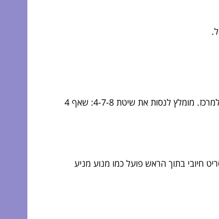
.
נשימות עמוקות, איטיות ובמדדים נכון הן נשק סודי בעולם הנפש. הן מורידות אוטומטית את קצב הלב, ומחזירות אותך למרכז. מומלץ לנסות את שיטת 4-7-8: שאף 4
יט חיובי בתוך הראש פועל כמו מנוע מניע