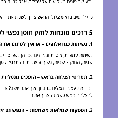
יודע שהציונים משפיעים על עתידך. אבל להיות במו
כדי להשיב בראש צלול, הראש צריך לשנות את ההשק
5 דרכים מוכחות לחזק חוסן נפשי לפני ואחרי הבחינה
1. נשימות כמו אלופים – או איך לסתום את הדלת לקורטיזול
שניות, החזק 7 שניות, נשוף 8 שניות. זה תרגיל קטן שפותח דלתות לראש רגוע ונקי.
2. תסריטי הצלחה בראש – הופכים מנטליות "אני לא יכול" ל"אני מבין ומנצח"
דמיין את עצמך מצליח במבחן. איך אתה יושב? איך 
להצלחה ממש כשאתה צריך את זה.
3. הפסקות שמלאות משמעות – הנפש גם זקוקה לחדר מיזוג